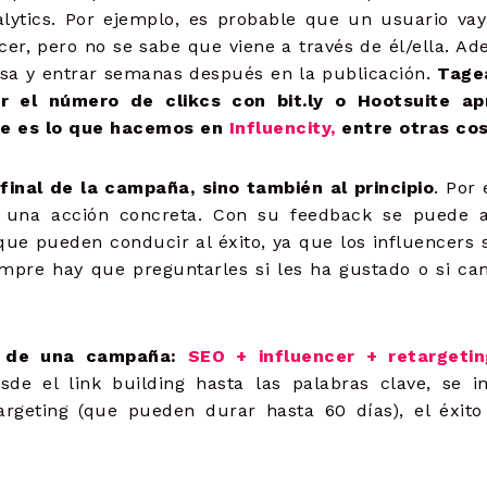
lytics. Por ejemplo, es probable que un usuario va
ncer, pero no se sabe que viene a través de él/ella. A
a y entrar semanas después en la publicación.
Tage
r el número de clikcs con bit.ly o Hootsuite ap
ue es lo que hacemos en
Influencity
,
entre otras cos
final de la campaña, sino también al principio
. Por
 una acción concreta. Con su feedback se puede a
ue pueden conducir al éxito, ya que los influencers
mpre hay que preguntarles si les ha gustado o si ca
o de una campaña:
SEO + influencer + retargetin
de el link building hasta las palabras clave, se i
targeting (que pueden durar hasta 60 días), el éxit