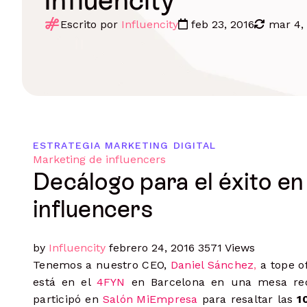
Organiza, visualiza y analiza contenido
Contacta influencers
Escrito por
Influencity
feb 23, 2016
mar 4,
Comunicaciones basadas en datos
Monitoring
Monitoriza contenido, menciones, hash
Gestiona campañas
Controla procesos de principio a fin
Influencer seeding
Potencia tu e-commerce
Paga a influencers
ESTRATEGIA MARKETING DIGITAL
Paga a múltiples influencers en
Marketing de influencers
cualquier moneda
Decálogo para el éxito e
Mide resultados
influencers
Analiza datos de rendimiento en
todos los niveles
by
Influencity
febrero 24, 2016
3571 Views
Tenemos a nuestro CEO,
Daniel Sánchez
,
a tope o
está en el
4FYN
en Barcelona en una mesa red
participó en
Salón MiEmpresa
para resaltar las
1