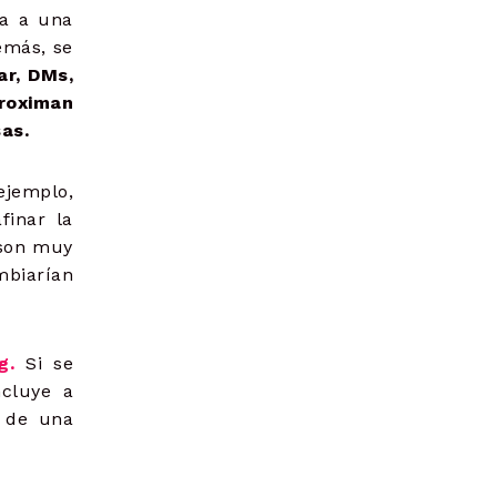
ya a una
demás, se
ar, DMs,
roximan
as.
 ejemplo,
finar la
 son muy
mbiarían
g.
Si se
ncluye a
o de una