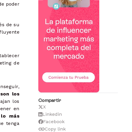
 de poder
vés de su
fluyente
tablecer
eting de
nseguir,
son los
Compartir
ajan los
X
tener en
Linkedin
 lo más
Facebook
ue tenga
Copy link