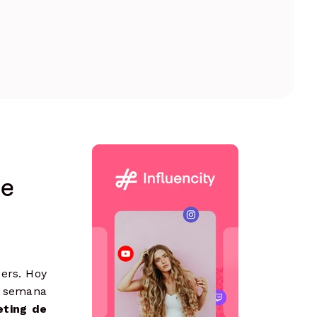
Identifica brechas, valida ideas y
define estrategias
de
cers. Hoy
a semana
eting de