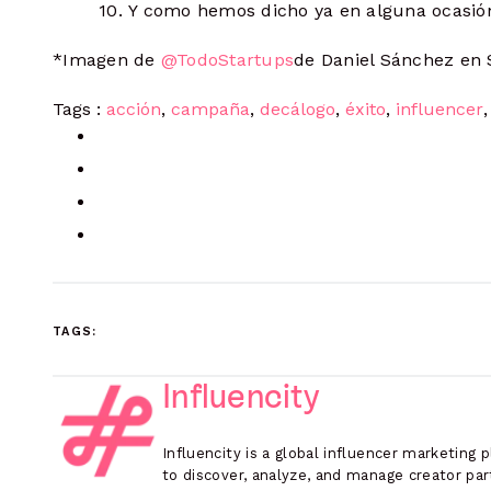
10. Y como hemos dicho ya en alguna ocasi
*Imagen de
@TodoStartups
de Daniel Sánchez en
Tags :
acción
,
campaña
,
decálogo
,
éxito
,
influencer
TAGS:
Influencity
Influencity is a global influencer marketing 
to discover, analyze, and manage creator part