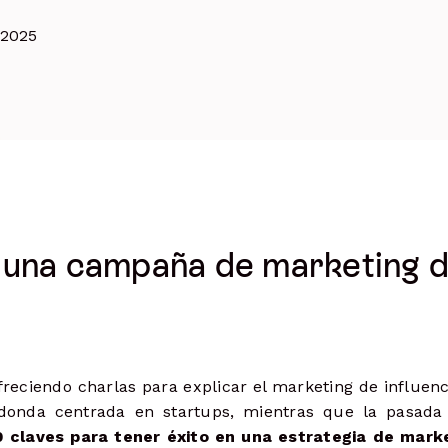
.
Comparte múltiples enlaces, destaca
contenido y haz seguimiento de los
 2025
clics
tags y más.
Ads
Lanza, gestiona y optimiza anuncios
n una campaña de marketing 
freciendo charlas para explicar el marketing de influen
onda centrada en startups, mientras que la pasad
0 claves para tener éxito en una estrategia de mark