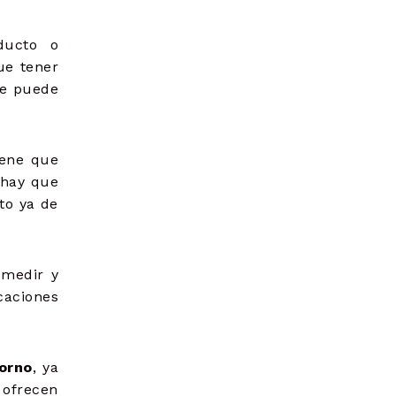
ducto o
ue tener
te puede
iene que
 hay que
to ya de
 medir y
caciones
orno
, ya
 ofrecen