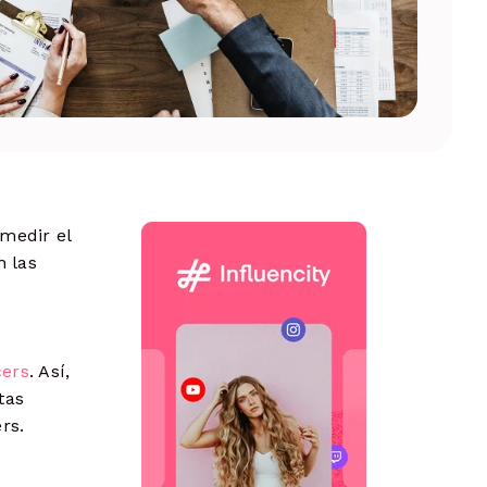
Identifica brechas, valida ideas y
define estrategias
 medir el
n las
cers
. Así,
tas
cers.