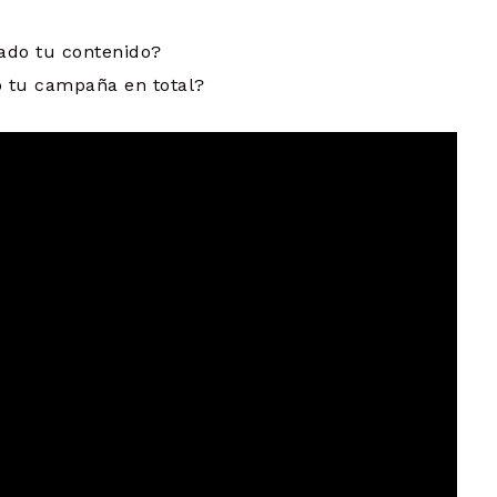
zado tu contenido?
o tu campaña en total?