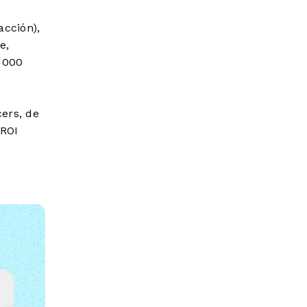
acción),
e,
1000
ers, de
 ROI