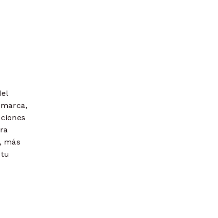
el
 marca,
cciones
ara
, más
 tu