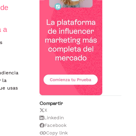
 de
 a
as
udiencia
 la
que usas
Compartir
X
Linkedin
Facebook
Copy link