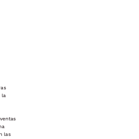
ras
 la
 ventas
na
n las