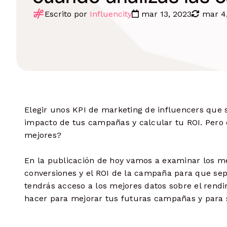
Organiza, visualiza y analiza contenido
Contacta influencers
Escrito por
Influencity
mar 13, 2023
mar 4
Comunicaciones basadas en datos
Monitoring
Monitoriza contenido, menciones, hash
Gestiona campañas
Controla procesos de principio a fin
Influencer seeding
Potencia tu e-commerce
Paga a influencers
Elegir unos KPI de marketing de influencers que s
Paga a múltiples influencers en
cualquier moneda
impacto de tus campañas y calcular tu ROI. Pero 
mejores?
Mide resultados
Analiza datos de rendimiento en
todos los niveles
En la publicación de hoy vamos a examinar los me
conversiones y el ROI de la campaña para que sep
tendrás acceso a los mejores datos sobre el ren
hacer para mejorar tus futuras campañas y para 