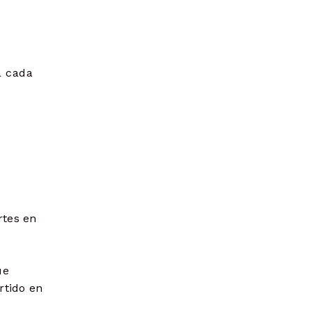
a cada
rtes en
ue
rtido en