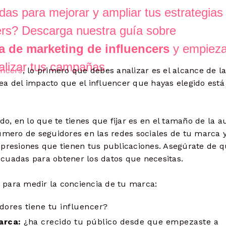
as para mejorar y ampliar tus estrategias
ers? Descarga nuestra guía sobre
a de marketing de influencers
y empieza
alizar tus campañas.
encers
, lo primero que debes analizar es el alcance de l
ea del impacto que el influencer que hayas elegido está
do, en lo que te tienes que fijar es en el tamaño de la a
úmero de seguidores en las redes sociales de tu marca y
mpresiones que tienen tus publicaciones. Asegúrate de 
cuadas para obtener los datos que necesitas.
para medir la conciencia de tu marca:
dores tiene tu influencer?
arca:
¿ha crecido tu público desde que empezaste a