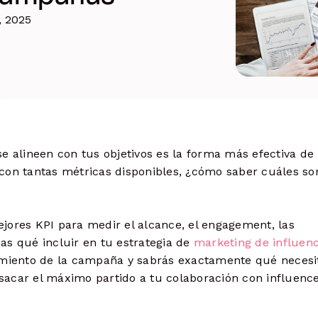
.
Comparte múltiples enlaces, destaca
, 2025
contenido y haz seguimiento de los
clics
tags y más.
Ads
Lanza, gestiona y optimiza anuncios
e alineen con tus objetivos es la forma más efectiva de
con tantas métricas disponibles, ¿cómo saber cuáles so
jores KPI para medir el alcance, el engagement, las
as qué incluir en tu estrategia de
marketing de influen
dimiento de la campaña y sabrás exactamente qué necesi
sacar el máximo partido a tu colaboración con influen