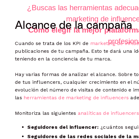
¿Buscas las herramientas adecuad
marketing de influenc
Alcance de la campaña
Cómo elegir la mejor plataform
profesion
Cuando se trata de los KPI de
marketing de influ
publicaciones de tu campaña. Esto te dará una id
teniendo en la conciencia de tu marca.
Hay varias formas de analizar el alcance. Sobre to
de tus influencers, cualquier crecimiento en el n
evolución del número de visitas de contenido e i
las
herramientas de marketing de influencers
ade
Monitoriza las siguientes
analíticas de influencers
Seguidores del influencer:
¿cuántos segui
Seguidores de las redes sociales de la m