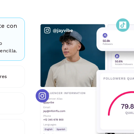
te con
o
encilla.
res