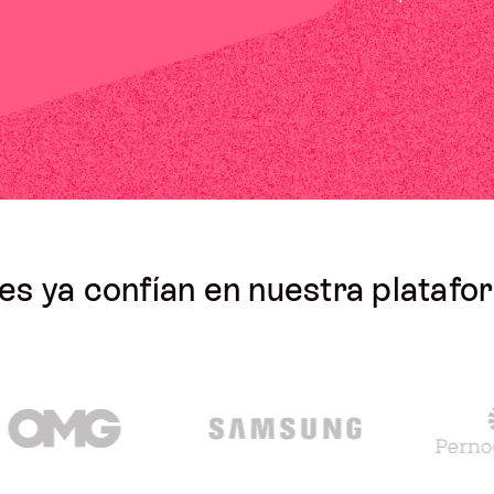
.
Comparte múltiples enlaces, destaca
contenido y haz seguimiento de los
clics
tags y más.
Ads
Lanza, gestiona y optimiza anuncios
es ya confían en nuestra plataf