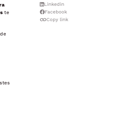
Linkedin
ra
Facebook
cs
te
Copy link
 de
stes