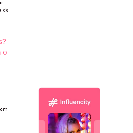
ar
s de
s?
m o
bom