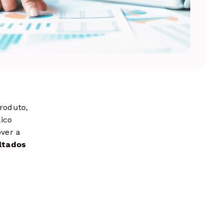
roduto,
ico
over a
ltados
e