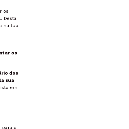
r os
. Desta
a na tua
ntar os
ário dos
la sua
 isto em
 para o