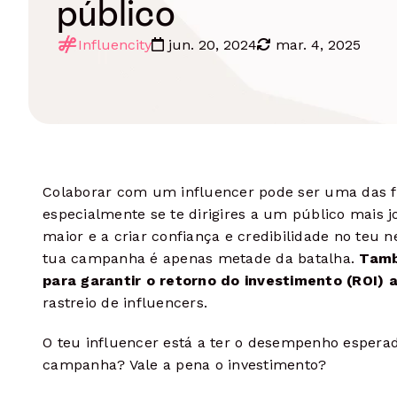
público
Manage Campaigns
Learn more
Complete oversight from start to
finish
Influencity
jun. 20, 2024
mar. 4, 2025
Measure Results
Analyze performance data at every
level
Colaborar com um influencer pode ser uma das f
especialmente se te dirigires a um público mais 
maior e a criar confiança e credibilidade no teu 
tua campanha é apenas metade da batalha.
També
para garantir o retorno do investimento (ROI)
rastreio de influencers.
O teu influencer está a ter o desempenho espera
campanha? Vale a pena o investimento?