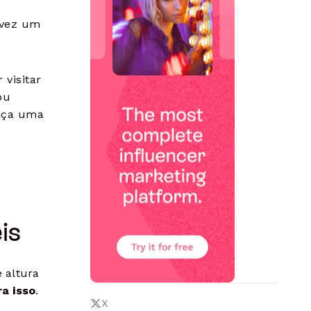
lvez um
 visitar
ou
faça uma
is
 altura
a isso
.
X