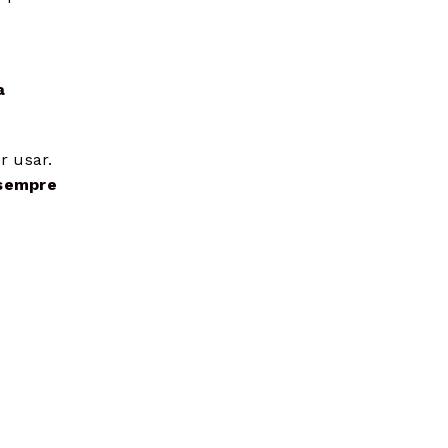
a
r usar.
 sempre